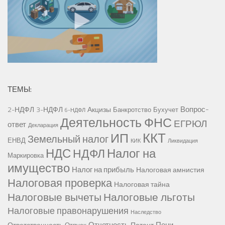
ТЕМЫ:
Вопрос-
2-НДФЛ
3-НДФЛ
Акцизы
Банкротство
Бухучет
6-НДФЛ
Деятельность ФНС
ЕГРЮЛ
ответ
Декларация
ККТ
ИП
Земельный налог
ЕНВД
КИК
Ликвидация
НДС
Налог на
НДФЛ
Маркировка
имущество
Налог на прибыль
Налоговая амнистия
Налоговая проверка
Налоговая тайна
Налоговые вычеты
Налоговые льготы
Налоговые правонарушения
Наследство
Отчетность
Пени