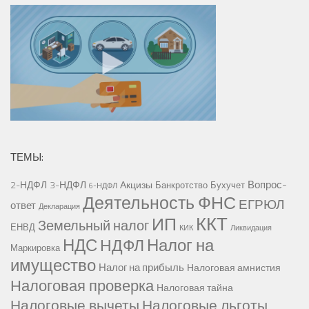
ТЕМЫ:
Вопрос-
2-НДФЛ
3-НДФЛ
Акцизы
Банкротство
Бухучет
6-НДФЛ
Деятельность ФНС
ЕГРЮЛ
ответ
Декларация
ККТ
ИП
Земельный налог
ЕНВД
КИК
Ликвидация
НДС
Налог на
НДФЛ
Маркировка
имущество
Налог на прибыль
Налоговая амнистия
Налоговая проверка
Налоговая тайна
Налоговые вычеты
Налоговые льготы