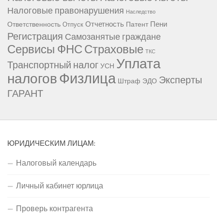
Налоговые правонарушения
Наследство
Отчетность
Пени
Ответственность
Патент
Отпуск
Регистрация
Самозанятые граждане
Сервисы ФНС
Страховые
ТКС
Уплата
Транспортный налог
УСН
Физлица
налогов
Эксперты
Штраф
ЭДО
ГАРАНТ
ЮРИДИЧЕСКИМ ЛИЦАМ:
Налоговый календарь
Личный кабинет юрлица
Проверь контрагента