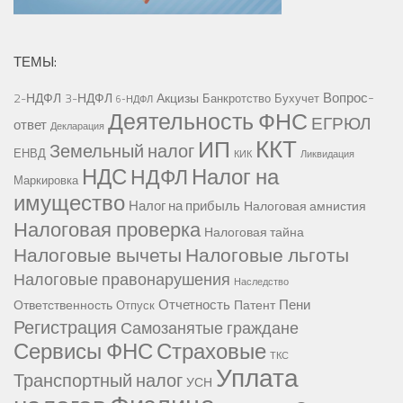
ТЕМЫ:
Вопрос-
2-НДФЛ
3-НДФЛ
Акцизы
Банкротство
Бухучет
6-НДФЛ
Деятельность ФНС
ЕГРЮЛ
ответ
Декларация
ККТ
ИП
Земельный налог
ЕНВД
КИК
Ликвидация
НДС
Налог на
НДФЛ
Маркировка
имущество
Налог на прибыль
Налоговая амнистия
Налоговая проверка
Налоговая тайна
Налоговые вычеты
Налоговые льготы
Налоговые правонарушения
Наследство
Отчетность
Пени
Ответственность
Патент
Отпуск
Регистрация
Самозанятые граждане
Сервисы ФНС
Страховые
ТКС
Уплата
Транспортный налог
УСН