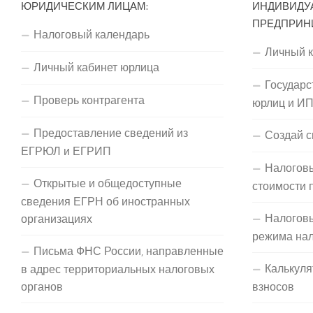
ЮРИДИЧЕСКИМ ЛИЦАМ:
ИНДИВИДУ
ПРЕДПРИН
Налоговый календарь
Личный 
Личный кабинет юрлица
Государс
Проверь контрагента
юрлиц и И
Предоставление сведений из
Создай с
ЕГРЮЛ и ЕГРИП
Налоговы
Открытые и общедоступные
стоимости 
сведения ЕГРН об иностранных
Налогов
организациях
режима на
Письма ФНС России, направленные
Калькуля
в адрес территориальных налоговых
органов
взносов