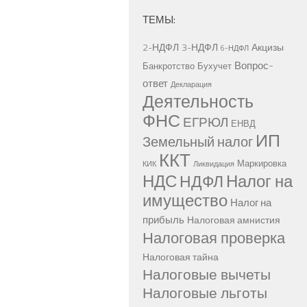
ТЕМЫ:
2-НДФЛ
3-НДФЛ
Акцизы
6-НДФЛ
Вопрос-
Банкротство
Бухучет
ответ
Декларация
Деятельность
ФНС
ЕГРЮЛ
ЕНВД
ИП
Земельный налог
ККТ
Маркировка
КИК
Ликвидация
НДС
Налог на
НДФЛ
имущество
Налог на
прибыль
Налоговая амнистия
Налоговая проверка
Налоговая тайна
Налоговые вычеты
Налоговые льготы