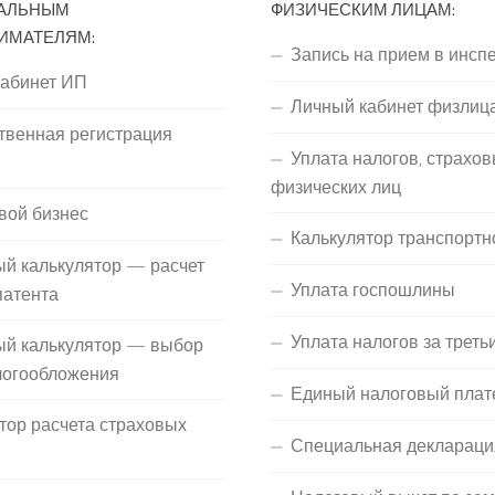
АЛЬНЫМ
ФИЗИЧЕСКИМ ЛИЦАМ:
ИМАТЕЛЯМ:
Запись на прием в инсп
кабинет ИП
Личный кабинет физлиц
твенная регистрация
Уплата налогов, страхов
П
физических лиц
вой бизнес
Калькулятор транспортн
й калькулятор — расчет
Уплата госпошлины
патента
Уплата налогов за треть
ый калькулятор — выбор
логообложения
Единый налоговый плат
тор расчета страховых
Специальная деклараци