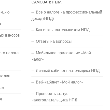
САМОЗАНЯТЫМ:
екцию
Все о налоге на профессиональный
доход (НПД)
а
Как стать плательщиком НПД
ых взносов
Ответы на вопросы
ого налога
Мобильное приложение «Мой
налог»
Личный кабинет плательщика НПД
их лиц
Веб-кабинет «Мой налог»
еж
Проверить статус
я
налогоплательщика НПД