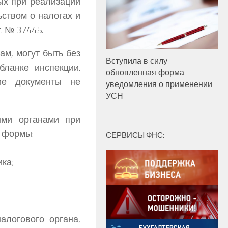
ых при реализации
ством о налогах и
. № 37445.
м, могут быть без
Вступила в силу
бланке инспекции.
обновленная форма
кие документы не
уведомления о применении
УСН
ыми органами при
е формы:
СЕРВИСЫ ФНС:
ка;
алогового органа,