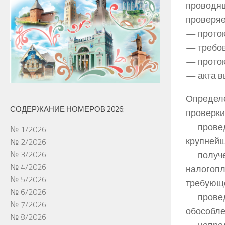
провод
проверяе
— проток
— требов
— проток
— акта в
Определе
СОДЕРЖАНИЕ НОМЕРОВ 2026:
проверки
— провед
№ 1/2026
крупнейш
№ 2/2026
— получе
№ 3/2026
№ 4/2026
налогопл
№ 5/2026
требующе
№ 6/2026
— провед
№ 7/2026
обособле
№ 8/2026