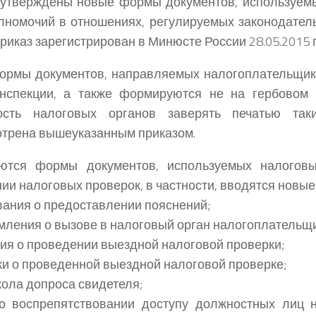
 утверждены новые формы документов, используем
лномочий в отношениях, регулируемых законодатель
Приказ зарегистрирован в Минюсте России 28.05.2015 г
рмы документов, направляемых налогоплательщика
инспекции, а также формируются не на гербовом 
ость налоговых органов заверять печатью та
трена вышеуказанным приказом.
ются формы документов, используемых налогов
ии налоговых проверок, в частности, вводятся новы
ания о предоставлении пояснений;
ления о вызове в налоговый орган налогоплательщи
я о проведении выездной налоговой проверки;
и о проведенной выездной налоговой проверке;
ола допроса свидетеля;
о воспрепятствовании доступу должностных лиц н