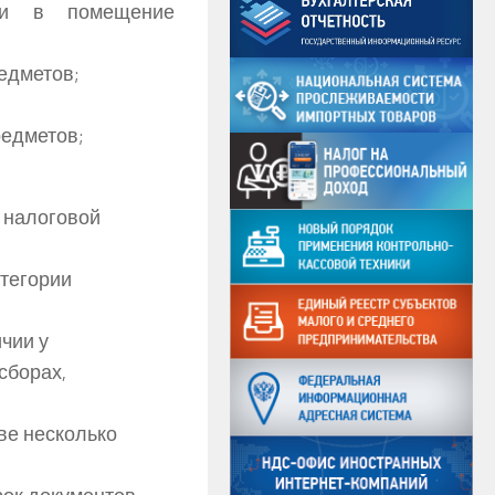
ли в помещение
едметов;
редметов;
 налоговой
атегории
чии у
сборах,
ве несколько