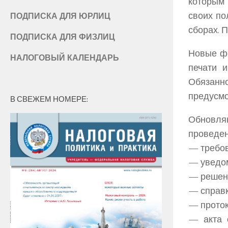
которым
своих по
ПОДПИСКА ДЛЯ ЮРЛИЦ
сборах. 
ПОДПИСКА ДЛЯ ФИЗЛИЦ
Новые фо
НАЛОГОВЫЙ КАЛЕНДАРЬ
печати 
Обязанн
предусмо
В СВЕЖЕМ НОМЕРЕ:
Обновля
проведен
— требов
— уведом
— решени
— справк
— проток
— акта 