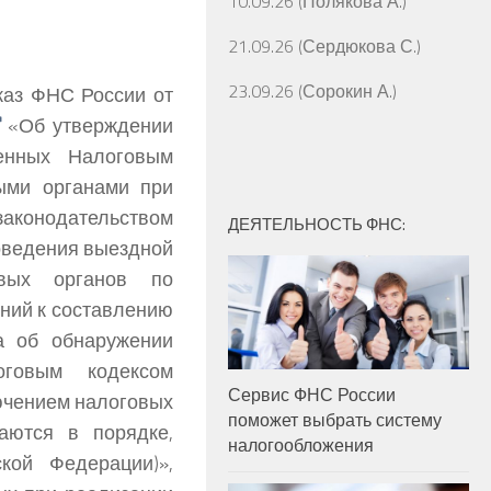
10.09.26 (Полякова А.)
21.09.26 (Сердюкова С.)
23.09.26 (Сорокин А.)
иказ ФНС России от
«Об утверждении
енных Налоговым
ыми органами при
законодательством
ДЕЯТЕЛЬНОСТЬ ФНС:
роведения выездной
овых органов по
ний к составлению
а об обнаружении
оговым кодексом
Сервис ФНС России
ючением налоговых
поможет выбрать систему
аются в порядке,
налогообложения
кой Федерации)»,