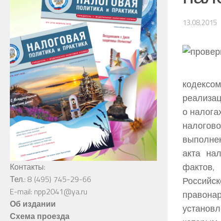
13.08.2015
кодексо
реализац
о налога
налогов
выполнен
акта на
фактов,
Контакты:
Тел.: 8 (495) 745-29-66
Российск
E-mail: npp2041@ya.ru
правона
Об издании
установ
Схема проезда