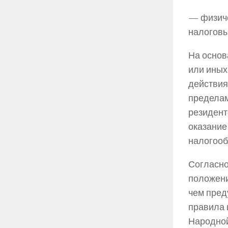
— физиче
налоговы
На осно
или иных
действия
пределам
резидент
оказание
налогооб
Согласн
положени
чем пред
правила 
Народной