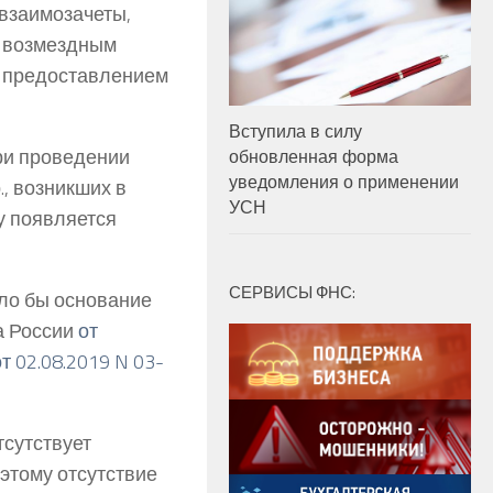
взаимозачеты,
о возмездным
 предоставлением
Вступила в силу
при проведении
обновленная форма
уведомления о применении
., возникших в
УСН
лу появляется
СЕРВИСЫ ФНС:
ло бы основание
а России
от
от 02.08.2019 N 03-
тсутствует
этому отсутствие