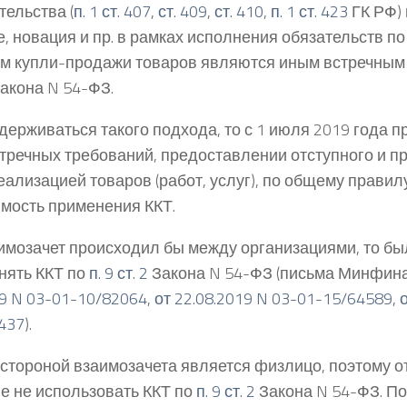
тельства (
п. 1 ст. 407
,
ст. 409
,
ст. 410
,
п. 1 ст. 423
ГК РФ) 
е, новация и пр. в рамках исполнения обязательств п
м купли-продажи товаров являются иным встречным
Закона N 54-ФЗ.
держиваться такого подхода, то с 1 июля 2019 года 
стречных требований, предоставлении отступного и пр
реализацией товаров (работ, услуг), по общему прави
мость применения ККТ.
имозачет происходил бы между организациями, то бы
нять ККТ по
п. 9 ст. 2
Закона N 54-ФЗ (письма Минфин
19 N 03-01-10/82064
,
от 22.08.2019 N 03-01-15/64589
,
437
).
 стороной взаимозачета является физлицо, поэтому о
е не использовать ККТ по
п. 9 ст. 2
Закона N 54-ФЗ. По