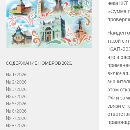
чека ККТ
«Сумма п
проверя
Найден о
такой си
16АП-222
что в ра
СОДЕРЖАНИЕ НОМЕРОВ 2026:
применен
включая 
№ 1/2026
значител
№ 2/2026
этом отк
№ 3/2026
№ 4/2026
РФ и зам
№ 5/2026
связи с 
№ 6/2026
ответств
№ 7/2026
правонар
№ 8/2026