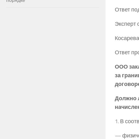
Ответ по
Эксперт 
Косарев
Ответ пр
ООО зак
за грани
договоре
Должно 
начисле
1. В соот
— физиче