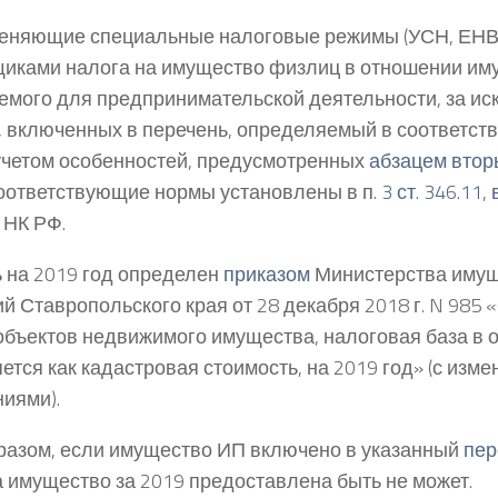
еняющие специальные налоговые режимы (УСН, ЕНВД
иками налога на имущество физлиц в отношении им
емого для предпринимательской деятельности, за и
, включенных в перечень, определяемый в соответст
учетом особенностей, предусмотренных
абзацем вторы
оответствующие нормы установлены в
п. 3 ст. 346.11
,
НК РФ.
ь
на 2019 год определен
приказом
Министерства иму
й Ставропольского края от 28 декабря 2018 г. N 985
объектов недвижимого имущества, налоговая база в 
ется как кадастровая стоимость, на 2019 год» (с изм
иями).
разом, если имущество ИП включено в указанный
пер
а имущество за 2019 предоставлена быть не может.