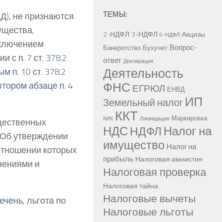
ТЕМЫ:
), не признаются
ущества,
2-НДФЛ
3-НДФЛ
Акцизы
6-НДФЛ
сключением
Вопрос-
Банкротство
Бухучет
вии с
п. 7 ст. 378.2
ответ
Декларация
Деятельность
м п. 10 ст. 378.2
ФНС
втором абзаце п. 4
ЕГРЮЛ
ЕНВД
ИП
Земельный налог
ККТ
Маркировка
КИК
Ликвидация
щественных
НДС
Налог на
НДФЛ
 «Об утверждении
имущество
Налог на
отношении которых
прибыль
Налоговая амнистия
енениями и
Налоговая проверка
Налоговая тайна
Налоговые вычеты
ечень
, льгота по
Налоговые льготы