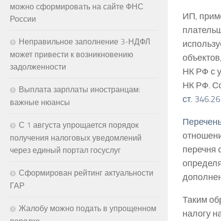
можно сформировать на сайте ФНС
ИП, прим
России
плательщ
Неправильное заполнение 3-НДФЛ
использу
может привести к возникновению
объектов
задолженности
НК РФ с 
НК РФ. С
Выплата зарплаты иностранцам:
ст. 346.26
важные нюансы
Перечен
С 1 августа упрощается порядок
отношени
получения налоговых уведомлений
перечня 
через единый портал госуслуг
определя
Сформирован рейтинг актуальности
дополнен
ГАР
Таким об
Жалобу можно подать в упрощенном
налогу н
порядке