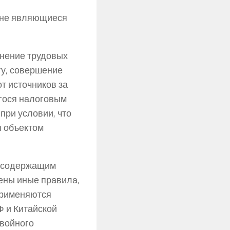
 не являющиеся
нение трудовых
гу, совершение
т источников за
гося налоговым
при условии, что
я объектом
 содержащим
ены иные правила,
применяются
Ф и Китайской
войного