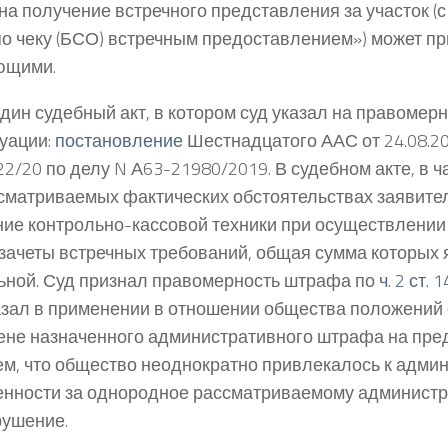
 на получение встречного представления за участок (
о чеку (БСО) встречным предоставлением») может при
ющими.
дин судебный акт, в котором суд указал на правомер
туации:
постановление
Шестнадцатого ААС от 24.08.2
2/20 по делу N А63-21980/2019. В судебном акте, в ча
ссматриваемых фактических обстоятельствах заявите
ие контрольно-кассовой техники при осуществлении 
зачеты встречных требований, общая сумма которых 
ьной. Суд признал правомерность штрафа по
ч. 2 ст. 1
азал в применении в отношении общества положений
ене назначенного административного штрафа на пре
тем, что общество неоднократно привлекалось к адми
енности за однородное рассматриваемому админист
ушение.