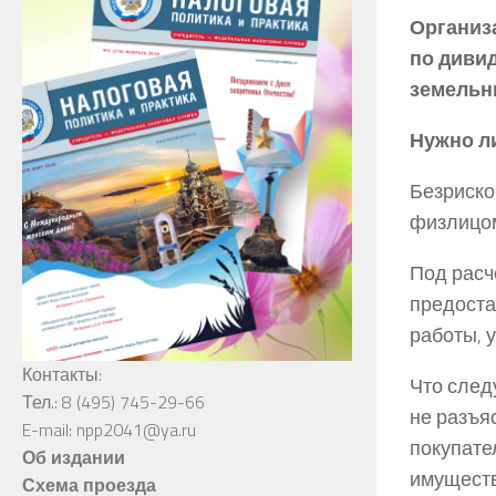
Организ
по дивид
земельн
Нужно л
Безриско
физлицо
Под расч
предоста
работы, у
Контакты:
Что след
Тел.: 8 (495) 745-29-66
не разъя
E-mail: npp2041@ya.ru
покупате
Об издании
имуществ
Схема проезда