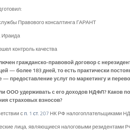
дготовил:
службы Правового консалтинга ГАРАНТ
а Ираида
ошел контроль качества
лючен гражданско-правовой договор с нерезиден
цей — более 183 дней, то есть практически постоя
 — предоставление услуг по маркетингу и перево
ли ООО удерживать с его доходов НДФЛ? Каков п
ния страховых взносов?
ветствии с
п. 1 ст. 207
НК РФ налогоплательщиками НД
ские лица, являющиеся налоговыми резидентами Р