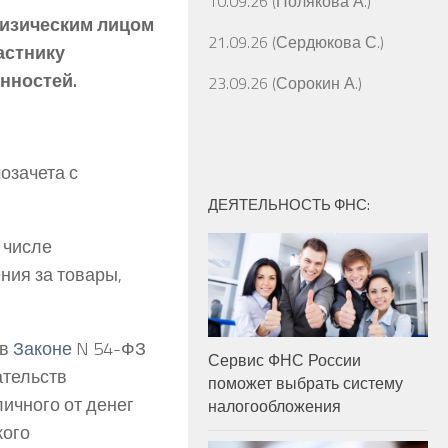
10.09.26 (Полякова А.)
физическим лицом
21.09.26 (Сердюкова С.)
астнику
нностей.
23.09.26 (Сорокин А.)
озачета с
ДЕЯТЕЛЬНОСТЬ ФНС:
 числе
ния за товары,
 в
Законе
N 54-ФЗ
Сервис ФНС России
ательств
поможет выбрать систему
личного от денег
налогообложения
кого