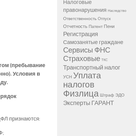
Налоговые
правонарушения
Наследство
Ответственность
Отпуск
Отчетность
Пени
Патент
Регистрация
Самозанятые граждане
Сервисы ФНС
Страховые
ТКС
том (пребывание
Транспортный налог
Уплата
нно). Условия в
УСН
ду.
налогов
Физлица
Штраф
ЭДО
орядок
Эксперты ГАРАНТ
ФЛ признаются:
Ф;