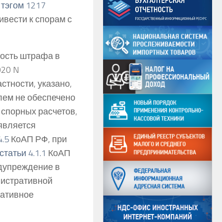
с
тэгом 1217
вести к спорам с
ность штрафа в
020 N
стности, указано,
лем не обеспечено
спорных расчетов,
является
4.5
КоАП РФ, при
статьи 4.1.1
КоАП
дупреждение в
нистративной
ративное