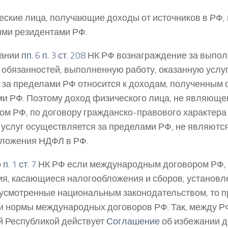
ские лица, получающие доходы от источников в РФ,
ми резидентами РФ.
вании
пп. 6 п. 3 ст. 208
НК РФ вознаграждение за выпол
 обязанностей, выполненную работу, оказанную услу
 за пределами РФ относится к доходам, полученным о
и РФ. Поэтому доход физического лица, не являюще
ом РФ, по договору гражданско-правового характера 
 услуг осуществляется за пределами РФ, не являютс
ложения НДФЛ в РФ.
о
п. 1 ст. 7
НК РФ если международным договором РФ,
я, касающиеся налогообложения и сборов, установл
усмотренные национальным законодательством, то 
и нормы международных договоров РФ. Так, между Р
 Республикой действует
Соглашение
об избежании д