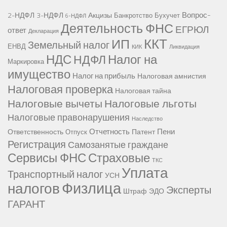
Вопрос-
2-НДФЛ
3-НДФЛ
Акцизы
Банкротство
Бухучет
6-НДФЛ
Деятельность ФНС
ЕГРЮЛ
ответ
Декларация
ККТ
ИП
Земельный налог
ЕНВД
КИК
Ликвидация
НДС
Налог на
НДФЛ
Маркировка
имущество
Налог на прибыль
Налоговая амнистия
Налоговая проверка
Налоговая тайна
Налоговые вычеты
Налоговые льготы
Налоговые правонарушения
Наследство
Отчетность
Пени
Ответственность
Патент
Отпуск
Регистрация
Самозанятые граждане
Сервисы ФНС
Страховые
ТКС
Уплата
Транспортный налог
УСН
Физлица
налогов
Эксперты
Штраф
ЭДО
ГАРАНТ