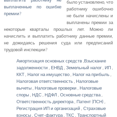
было установлено, что
работнику ошибочно
не были начислены и
выплачены премии за
некоторые кварталы прошлых лет. Можно ли
начислить и выплатить работнику данные премии,
не дожидаясь решения суда или предписаний
трудовой инспекции?
Амортизация основных средств
,
Взыскание
задолженности
,
ЕНВД
,
Земельный налог
,
ИП
,
ККТ
,
Налог на имущество
,
Налог на прибыль
,
Налоговая ответственность
,
Налоговые
вычеты
,
Налоговые проверки
,
Налоговые
споры
,
НДС
,
НДФЛ
,
Основные средства
,
Ответственность директора
,
Патент (ПСН)
,
Регистрация ИП и организаций
,
Страховые
взносы
,
Счет-фактура
,
ТКС
,
Транспортный