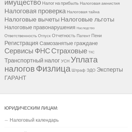
имущество
Налог на прибыль
Налоговая амнистия
Налоговая проверка
Налоговая тайна
Налоговые вычеты
Налоговые льготы
Налоговые правонарушения
Наследство
Отчетность
Пени
Ответственность
Патент
Отпуск
Регистрация
Самозанятые граждане
Сервисы ФНС
Страховые
ТКС
Уплата
Транспортный налог
УСН
Физлица
налогов
Эксперты
Штраф
ЭДО
ГАРАНТ
ЮРИДИЧЕСКИМ ЛИЦАМ:
Налоговый календарь