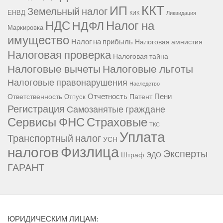
ККТ
ИП
Земельный налог
ЕНВД
КИК
Ликвидация
НДС
Налог на
НДФЛ
Маркировка
имущество
Налог на прибыль
Налоговая амнистия
Налоговая проверка
Налоговая тайна
Налоговые вычеты
Налоговые льготы
Налоговые правонарушения
Наследство
Отчетность
Пени
Ответственность
Патент
Отпуск
Регистрация
Самозанятые граждане
Сервисы ФНС
Страховые
ТКС
Уплата
Транспортный налог
УСН
Физлица
налогов
Эксперты
Штраф
ЭДО
ГАРАНТ
ЮРИДИЧЕСКИМ ЛИЦАМ: