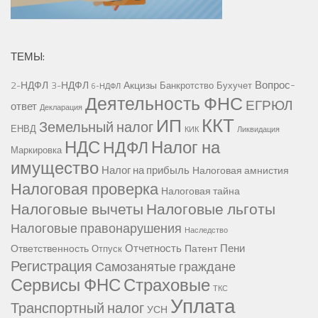
ТЕМЫ:
Вопрос-
2-НДФЛ
3-НДФЛ
Акцизы
Банкротство
Бухучет
6-НДФЛ
Деятельность ФНС
ЕГРЮЛ
ответ
Декларация
ККТ
ИП
Земельный налог
ЕНВД
КИК
Ликвидация
НДС
Налог на
НДФЛ
Маркировка
имущество
Налог на прибыль
Налоговая амнистия
Налоговая проверка
Налоговая тайна
Налоговые вычеты
Налоговые льготы
Налоговые правонарушения
Наследство
Отчетность
Пени
Ответственность
Патент
Отпуск
Регистрация
Самозанятые граждане
Сервисы ФНС
Страховые
ТКС
Уплата
Транспортный налог
УСН