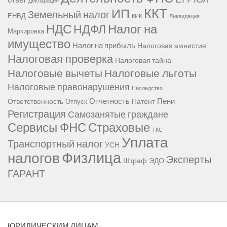
Декларация
ККТ
ИП
Земельный налог
ЕНВД
КИК
Ликвидация
НДС
Налог на
НДФЛ
Маркировка
имущество
Налог на прибыль
Налоговая амнистия
Налоговая проверка
Налоговая тайна
Налоговые вычеты
Налоговые льготы
Налоговые правонарушения
Наследство
Отчетность
Пени
Ответственность
Патент
Отпуск
Регистрация
Самозанятые граждане
Сервисы ФНС
Страховые
ТКС
Уплата
Транспортный налог
УСН
Физлица
налогов
Эксперты
Штраф
ЭДО
ГАРАНТ
ЮРИДИЧЕСКИМ ЛИЦАМ: