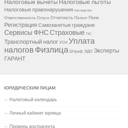
Налоговые вычеты
Налоговые льготы
Налоговые правонарушения
Наследство
Отчетность
Пени
Ответственность
Патент
Отпуск
Регистрация
Самозанятые граждане
Сервисы ФНС
Страховые
ТКС
Уплата
Транспортный налог
УСН
Физлица
налогов
Эксперты
Штраф
ЭДО
ГАРАНТ
ЮРИДИЧЕСКИМ ЛИЦАМ:
Налоговый календарь
Личный кабинет юрлица
Проверь контрагента