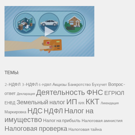
ТЕМЫ:
Вопрос-
2-НДФЛ
3-НДФЛ
Акцизы
Банкротство
Бухучет
6-НДФЛ
Деятельность ФНС
ЕГРЮЛ
ответ
Декларация
ККТ
ИП
Земельный налог
ЕНВД
КИК
Ликвидация
НДС
Налог на
НДФЛ
Маркировка
имущество
Налог на прибыль
Налоговая амнистия
Налоговая проверка
Налоговая тайна