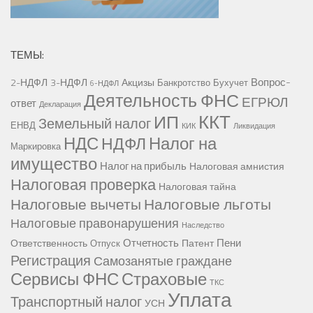
ТЕМЫ:
Вопрос-
2-НДФЛ
3-НДФЛ
Акцизы
Банкротство
Бухучет
6-НДФЛ
Деятельность ФНС
ЕГРЮЛ
ответ
Декларация
ККТ
ИП
Земельный налог
ЕНВД
КИК
Ликвидация
НДС
Налог на
НДФЛ
Маркировка
имущество
Налог на прибыль
Налоговая амнистия
Налоговая проверка
Налоговая тайна
Налоговые вычеты
Налоговые льготы
Налоговые правонарушения
Наследство
Отчетность
Пени
Ответственность
Патент
Отпуск
Регистрация
Самозанятые граждане
Сервисы ФНС
Страховые
ТКС
Уплата
Транспортный налог
УСН