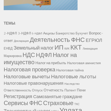
ТЕМЫ:
Вопрос-
2-НДФЛ
3-НДФЛ
Акцизы
Банкротство
Бухучет
6-НДФЛ
Деятельность ФНС
ЕГРЮЛ
ответ
Декларация
ККТ
ИП
Земельный налог
ЕНВД
КИК
Ликвидация
НДС
Налог на
НДФЛ
Маркировка
имущество
Налог на прибыль
Налоговая амнистия
Налоговая проверка
Налоговая тайна
Налоговые вычеты
Налоговые льготы
Налоговые правонарушения
Наследство
Отчетность
Пени
Ответственность
Патент
Отпуск
Регистрация
Самозанятые граждане
Сервисы ФНС
Страховые
ТКС
Уплата