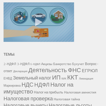
ТЕМЫ:
Вопрос-
2-НДФЛ
3-НДФЛ
Акцизы
Банкротство
Бухучет
6-НДФЛ
Деятельность ФНС
ЕГРЮЛ
ответ
Декларация
ККТ
ИП
Земельный налог
ЕНВД
КИК
Ликвидация
НДС
Налог на
НДФЛ
Маркировка
имущество
Налог на прибыль
Налоговая амнистия
Налоговая проверка
Налоговая тайна
Налоговые вычеты
Налоговые льготы