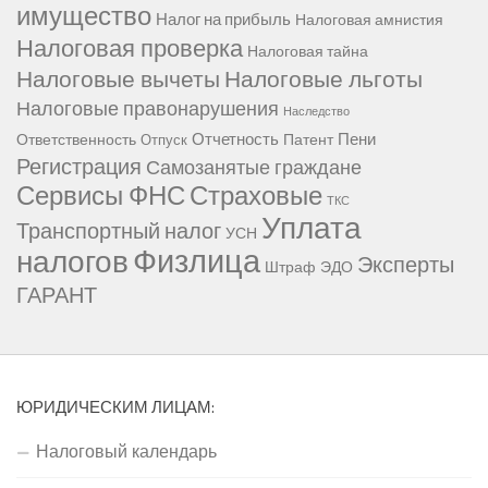
имущество
Налог на прибыль
Налоговая амнистия
Налоговая проверка
Налоговая тайна
Налоговые вычеты
Налоговые льготы
Налоговые правонарушения
Наследство
Отчетность
Пени
Ответственность
Патент
Отпуск
Регистрация
Самозанятые граждане
Сервисы ФНС
Страховые
ТКС
Уплата
Транспортный налог
УСН
Физлица
налогов
Эксперты
Штраф
ЭДО
ГАРАНТ
ЮРИДИЧЕСКИМ ЛИЦАМ:
Налоговый календарь